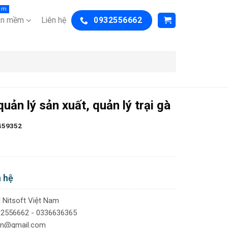
ềm
ần mềm
Liên hệ
0932556662
uản lý sản xuất, quản lý trại gà
459352
n hệ
Nitsoft Việt Nam
932556662 - 0336636365
tvn@gmail.com