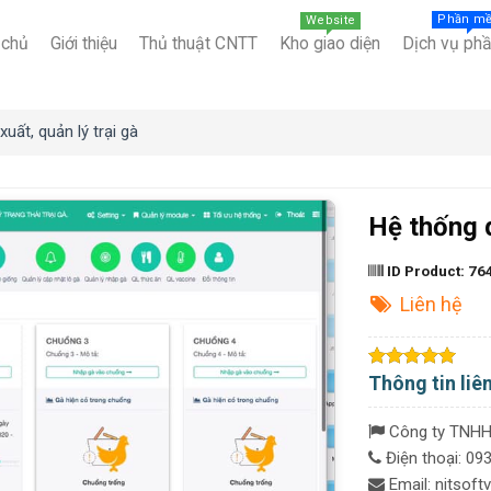
Phần m
Website
 chủ
Giới thiệu
Thủ thuật CNTT
Kho giao diện
Dịch vụ ph
uất, quản lý trại gà
Hệ thống q
ID Product:
76
Liên hệ
Thông tin liê
Công ty TNHH 
Điện thoại: 0
Email: nitsof