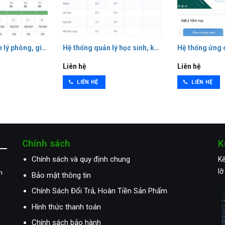
iếp cận được vói lượng lớn khách hàng.
 cho các trường học
lý phòng, giá cho nhà nghỉ, khách sạn
Hệ thống quản lý học sinh, khóa học, lớp học, nh
Hệ thống ứng 
Liên hệ
Liên hệ
LIÊN HỆ
LIÊN HỆ
Chính sách
K
Chính sách và quy định chung
Kế
lỡ
m
Bảo mật thông tin
Chính Sách Đổi Trả, Hoàn Tiền Sản Phẩm
Hình thức thanh toán
Chính sách bảo hành