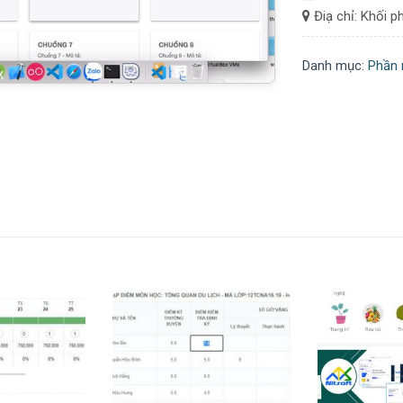
Điạ chỉ: Khối 
Danh mục:
Phần