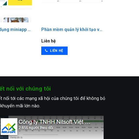
ập điểm
dụng miniapp - Quản lý, kinh doanh sản phẩm
Phần mềm quản lý khởi tạo và thi trực tuyến cho
Phần mềm quả
Liên hệ
Liên hệ
LIÊN HỆ
LIÊN HỆ
ết nối với chúng tôi
t nối tới các mạng xã hội của chúng tôi để không bỏ
 khuyến mãi lớn nào.