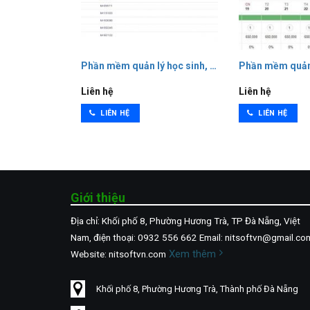
n app cho riêng mình dựa trên nền tảng zalo với chi phí thấp nhưng t
ý hàng hóa, kho, sản phẩm, pos tại cửa hàng
Phần mềm quản lý học sinh, điểm, thi trắc nghiệm
Phần mềm quản 
Liên hệ
Liên hệ
LIÊN HỆ
LIÊN HỆ
Giới thiệu
Địa chỉ: Khối phố 8, Phường Hương Trà, TP Đà Nẵng, Việt
Nam, điện thoại: 0932 556 662 Email: nitsoftvn@gmail.co
Xem thêm
Website: nitsoftvn.com
Khối phố 8, Phường Hương Trà, Thành phố Đà Nẵng